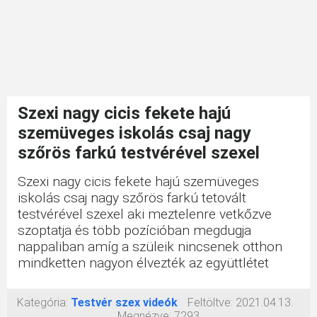
Szexi nagy cicis fekete hajú
szemüveges iskolás csaj nagy
szőrös farkú testvérével szexel
Szexi nagy cicis fekete hajú szemüveges
iskolás csaj nagy szőrös farkú tetovált
testvérével szexel aki meztelenre vetkőzve
szoptatja és több pozícióban megdugja
nappaliban amíg a szüleik nincsenek otthon
mindketten nagyon élvezték az együttlétet
Kategória:
Testvér szex videók
Feltöltve:
2021.04.13.
Megnézve:
7293