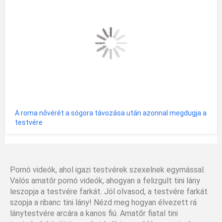
A roma nővérét a sógora távozása után azonnal megdugja a
testvére
Pornó videók, ahol igazi testvérek szexelnek egymással.
Valós amatőr pornó videók, ahogyan a felizgult tini lány
leszopja a testvére farkát. Jól olvasod, a testvére farkát
szopja a ribanc tini lány! Nézd meg hogyan élvezett rá
lánytestvére arcára a kanos fiú. Amatőr fiatal tini