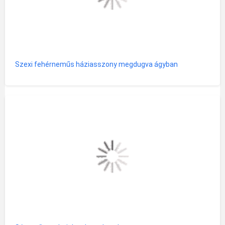
Szexi fehérneműs háziasszony megdugva ágyban