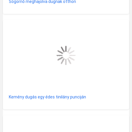
Sógornő meghajolva dugnak otthon
Kemény dugás egy édes tinilány punciján