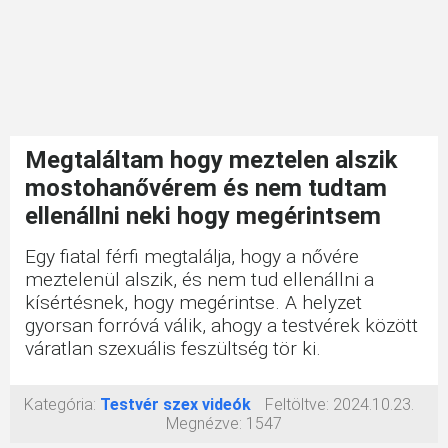
Megtaláltam hogy meztelen alszik
mostohanővérem és nem tudtam
ellenállni neki hogy megérintsem
Egy fiatal férfi megtalálja, hogy a nővére
meztelenül alszik, és nem tud ellenállni a
kísértésnek, hogy megérintse. A helyzet
gyorsan forróvá válik, ahogy a testvérek között
váratlan szexuális feszültség tör ki.
Kategória:
Testvér szex videók
Feltöltve:
2024.10.23.
Megnézve:
1547