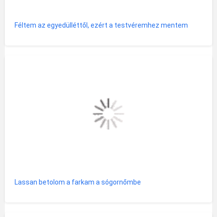
Féltem az egyedülléttől, ezért a testvéremhez mentem
Lassan betolom a farkam a sógornőmbe