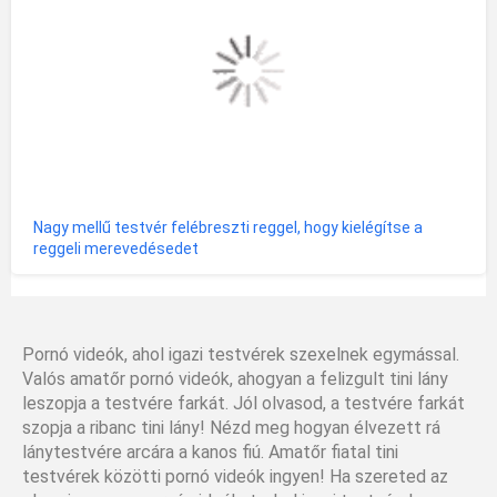
Nagy mellű testvér felébreszti reggel, hogy kielégítse a
reggeli merevedésedet
Pornó videók, ahol igazi testvérek szexelnek egymással.
Valós amatőr pornó videók, ahogyan a felizgult tini lány
leszopja a testvére farkát. Jól olvasod, a testvére farkát
szopja a ribanc tini lány! Nézd meg hogyan élvezett rá
lánytestvére arcára a kanos fiú. Amatőr fiatal tini
testvérek közötti pornó videók ingyen! Ha szereted az