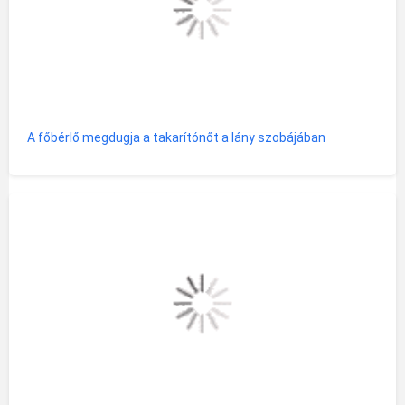
A főbérlő megdugja a takarítónőt a lány szobájában