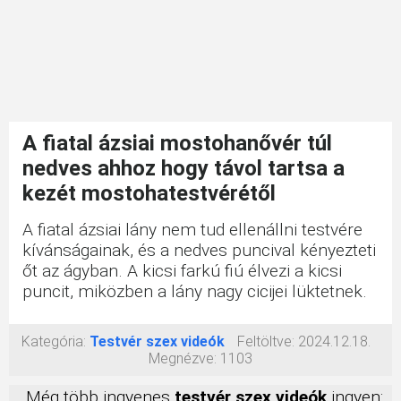
A fiatal ázsiai mostohanővér túl
nedves ahhoz hogy távol tartsa a
kezét mostohatestvérétől
A fiatal ázsiai lány nem tud ellenállni testvére
kívánságainak, és a nedves puncival kényezteti
őt az ágyban. A kicsi farkú fiú élvezi a kicsi
puncit, miközben a lány nagy cicijei lüktetnek.
Kategória:
Testvér szex videók
Feltöltve:
2024.12.18.
Megnézve:
1103
Még több ingyenes
testvér szex videók
ingyen: