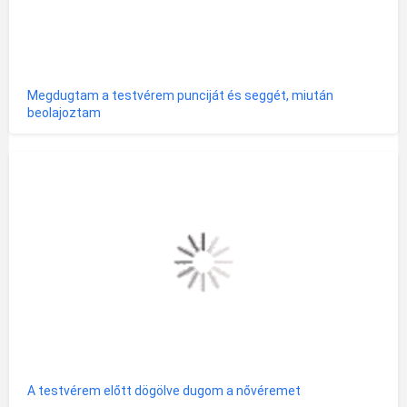
Megdugtam a testvérem punciját és seggét, miután
beolajoztam
A testvérem előtt dögölve dugom a nővéremet