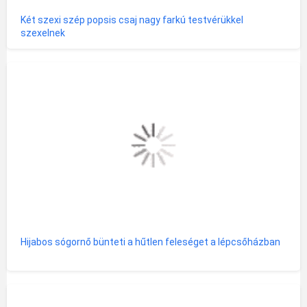
Két szexi szép popsis csaj nagy farkú testvérükkel
szexelnek
Hijabos sógornő bünteti a hűtlen feleséget a lépcsőházban