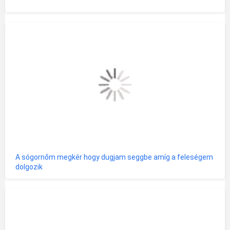
A sógornőm megkér hogy dugjam seggbe amíg a feleségem
dolgozik