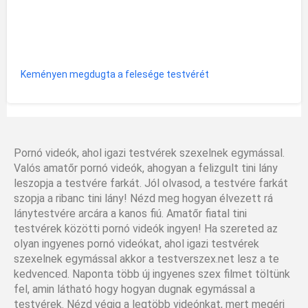
Keményen megdugta a felesége testvérét
Pornó videók, ahol igazi testvérek szexelnek egymással.
Valós amatőr pornó videók, ahogyan a felizgult tini lány
leszopja a testvére farkát. Jól olvasod, a testvére farkát
szopja a ribanc tini lány! Nézd meg hogyan élvezett rá
lánytestvére arcára a kanos fiú. Amatőr fiatal tini
testvérek közötti pornó videók ingyen! Ha szereted az
olyan ingyenes pornó videókat, ahol igazi testvérek
szexelnek egymással akkor a testverszex.net lesz a te
kedvenced. Naponta több új ingyenes szex filmet töltünk
fel, amin látható hogy hogyan dugnak egymással a
testvérek. Nézd végig a legtöbb videónkat, mert megéri