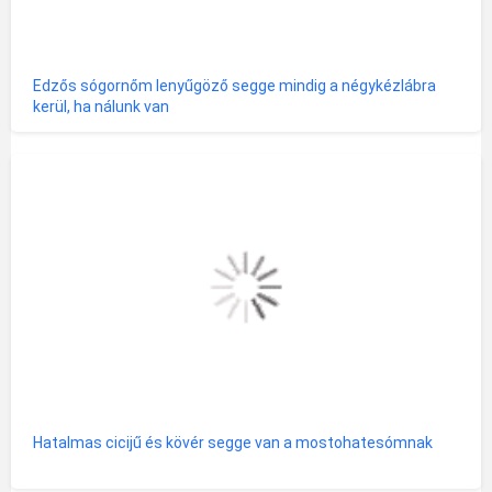
Edzős sógornőm lenyűgöző segge mindig a négykézlábra
kerül, ha nálunk van
Hatalmas cicijű és kövér segge van a mostohatesómnak