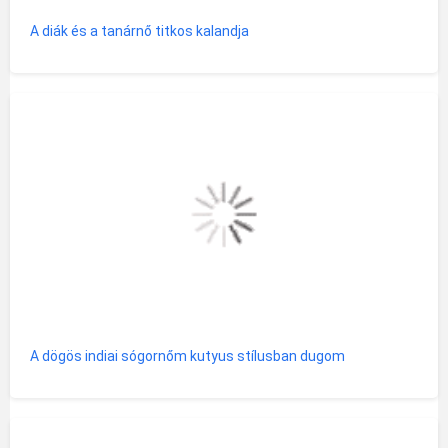
A diák és a tanárnő titkos kalandja
A dögös indiai sógornőm kutyus stílusban dugom