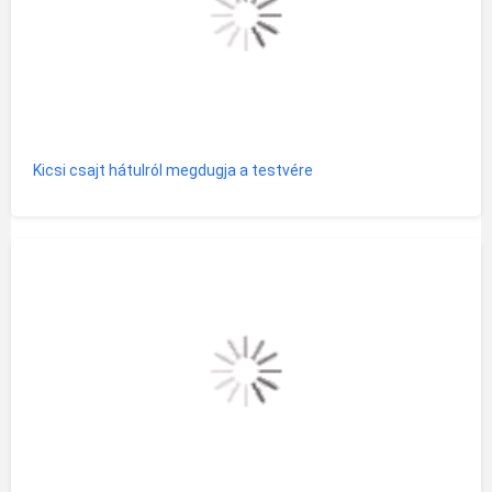
Kicsi csajt hátulról megdugja a testvére