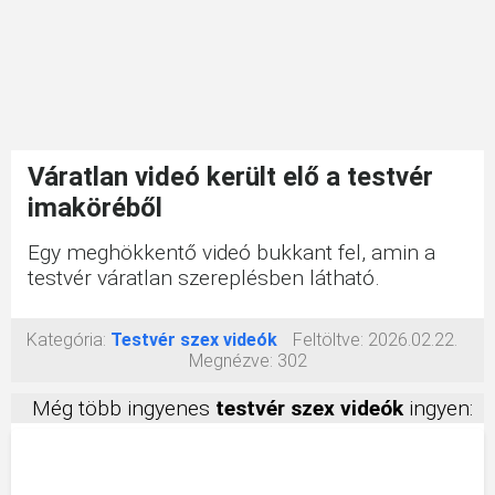
Váratlan videó került elő a testvér
imaköréből
Egy meghökkentő videó bukkant fel, amin a
testvér váratlan szereplésben látható.
Kategória:
Testvér szex videók
Feltöltve:
2026.02.22.
Megnézve:
302
Még több ingyenes
testvér szex videók
ingyen: