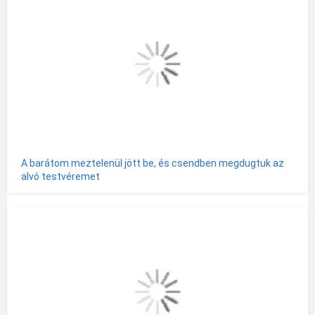
A barátom meztelenül jött be, és csendben megdugtuk az
alvó testvéremet