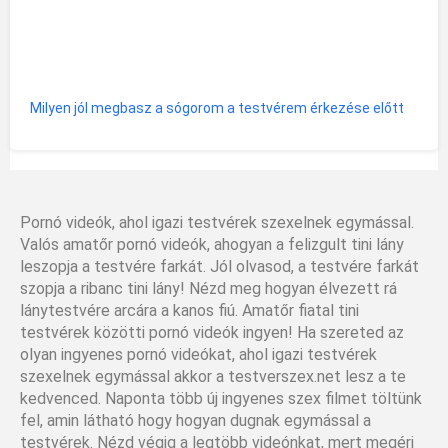
Milyen jól megbasz a sógorom a testvérem érkezése előtt
Pornó videók, ahol igazi testvérek szexelnek egymással.
Valós amatőr pornó videók, ahogyan a felizgult tini lány
leszopja a testvére farkát. Jól olvasod, a testvére farkát
szopja a ribanc tini lány! Nézd meg hogyan élvezett rá
lánytestvére arcára a kanos fiú. Amatőr fiatal tini
testvérek közötti pornó videók ingyen! Ha szereted az
olyan ingyenes pornó videókat, ahol igazi testvérek
szexelnek egymással akkor a testverszex.net lesz a te
kedvenced. Naponta több új ingyenes szex filmet töltünk
fel, amin látható hogy hogyan dugnak egymással a
testvérek. Nézd végig a legtöbb videónkat, mert megéri