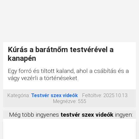
Kúrás a barátnőm testvérével a
kanapén
Egy forró és tiltott kaland, ahol a csábítás és a
vágy vezérli a történéseket.
Kategória:
Testvér szex videók
Feltöltve:
2025.10.13.
Megnézve:
555
Még több ingyenes
testvér szex videók
ingyen: