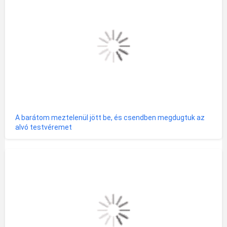
A barátom meztelenül jött be, és csendben megdugtuk az
alvó testvéremet