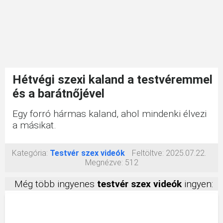
Hétvégi szexi kaland a testvéremmel
és a barátnőjével
Egy forró hármas kaland, ahol mindenki élvezi
a másikat.
Kategória:
Testvér szex videók
Feltöltve:
2025.07.22.
Megnézve:
512
Még több ingyenes
testvér szex videók
ingyen: