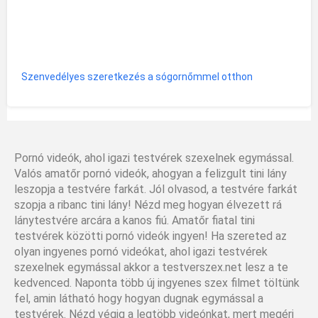
Szenvedélyes szeretkezés a sógornőmmel otthon
Pornó videók, ahol igazi testvérek szexelnek egymással.
Valós amatőr pornó videók, ahogyan a felizgult tini lány
leszopja a testvére farkát. Jól olvasod, a testvére farkát
szopja a ribanc tini lány! Nézd meg hogyan élvezett rá
lánytestvére arcára a kanos fiú. Amatőr fiatal tini
testvérek közötti pornó videók ingyen! Ha szereted az
olyan ingyenes pornó videókat, ahol igazi testvérek
szexelnek egymással akkor a testverszex.net lesz a te
kedvenced. Naponta több új ingyenes szex filmet töltünk
fel, amin látható hogy hogyan dugnak egymással a
testvérek. Nézd végig a legtöbb videónkat, mert megéri