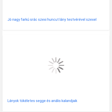
Jó nagy farkú srác szexi huncut lány testvérével szexel
Lányok tökéletes segge és anális kalandjaik