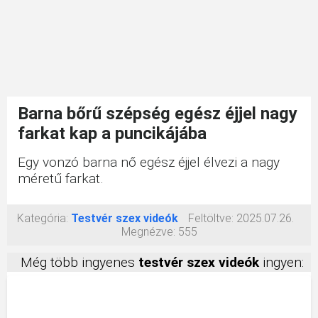
Barna bőrű szépség egész éjjel nagy
farkat kap a puncikájába
Egy vonzó barna nő egész éjjel élvezi a nagy
méretű farkat.
Kategória:
Testvér szex videók
Feltöltve:
2025.07.26.
Megnézve:
555
Még több ingyenes
testvér szex videók
ingyen: