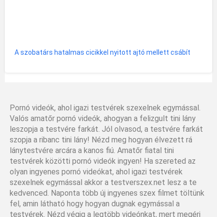
A szobatárs hatalmas cicikkel nyitott ajtó mellett csábít
Pornó videók, ahol igazi testvérek szexelnek egymással.
Valós amatőr pornó videók, ahogyan a felizgult tini lány
leszopja a testvére farkát. Jól olvasod, a testvére farkát
szopja a ribanc tini lány! Nézd meg hogyan élvezett rá
lánytestvére arcára a kanos fiú. Amatőr fiatal tini
testvérek közötti pornó videók ingyen! Ha szereted az
olyan ingyenes pornó videókat, ahol igazi testvérek
szexelnek egymással akkor a testverszex.net lesz a te
kedvenced. Naponta több új ingyenes szex filmet töltünk
fel, amin látható hogy hogyan dugnak egymással a
testvérek. Nézd végig a legtöbb videónkat, mert megéri