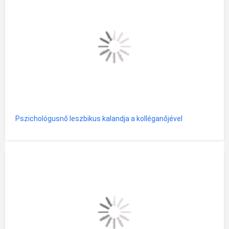
Pszichológusnő leszbikus kalandja a kolléganőjével