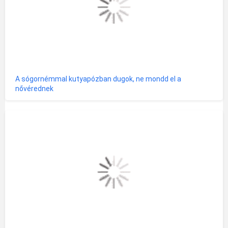
A sógornémmal kutyapózban dugok, ne mondd el a
nővérednek