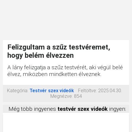
Felizgultam a szűz testvéremet,
hogy belém élvezzen
A lány felizgatja a szűz testvérét, aki végül belé
élvez, miközben mindketten élveznek.
Kategória:
Testvér szex videók
Feltöltve:
2025.04.30.
Megnézve:
854
Még több ingyenes
testvér szex videók
ingyen: