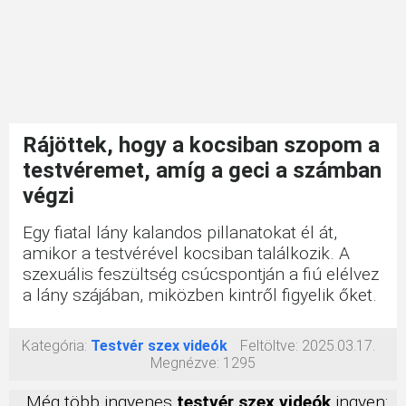
Rájöttek, hogy a kocsiban szopom a
testvéremet, amíg a geci a számban
végzi
Egy fiatal lány kalandos pillanatokat él át,
amikor a testvérével kocsiban találkozik. A
szexuális feszültség csúcspontján a fiú elélvez
a lány szájában, miközben kintről figyelik őket.
Kategória:
Testvér szex videók
Feltöltve:
2025.03.17.
Megnézve:
1295
Még több ingyenes
testvér szex videók
ingyen: