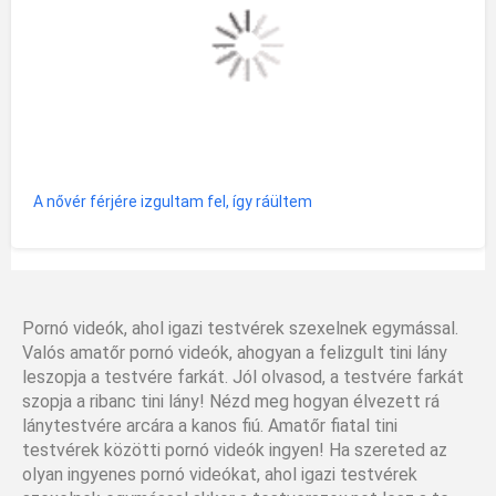
A nővér férjére izgultam fel, így ráültem
Pornó videók, ahol igazi testvérek szexelnek egymással.
Valós amatőr pornó videók, ahogyan a felizgult tini lány
leszopja a testvére farkát. Jól olvasod, a testvére farkát
szopja a ribanc tini lány! Nézd meg hogyan élvezett rá
lánytestvére arcára a kanos fiú. Amatőr fiatal tini
testvérek közötti pornó videók ingyen! Ha szereted az
olyan ingyenes pornó videókat, ahol igazi testvérek