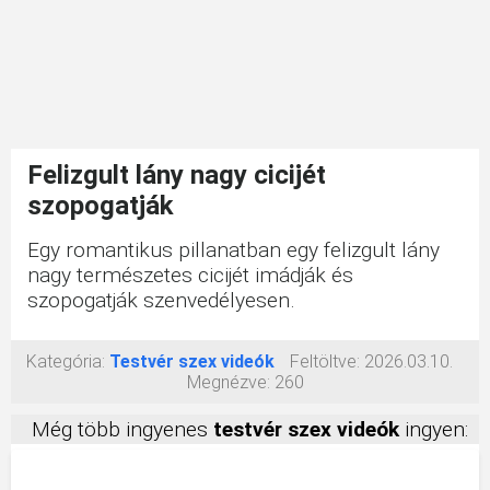
Felizgult lány nagy cicijét
szopogatják
Egy romantikus pillanatban egy felizgult lány
nagy természetes cicijét imádják és
szopogatják szenvedélyesen.
Kategória:
Testvér szex videók
Feltöltve:
2026.03.10.
Megnézve:
260
Még több ingyenes
testvér szex videók
ingyen: