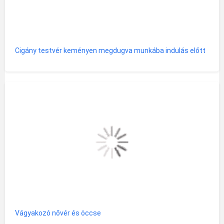
Cigány testvér keményen megdugva munkába indulás előtt
Vágyakozó nővér és öccse