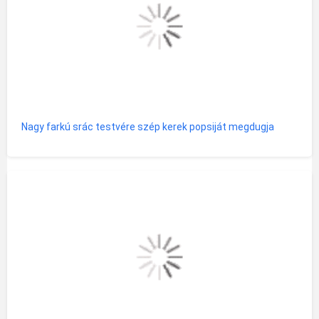
Nagy farkú srác testvére szép kerek popsiját megdugja