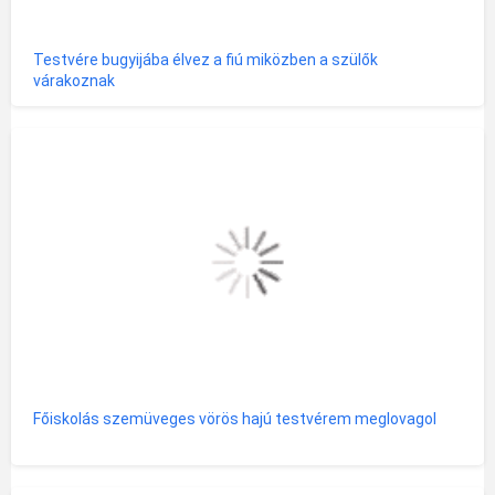
Testvére bugyijába élvez a fiú miközben a szülők
várakoznak
Főiskolás szemüveges vörös hajú testvérem meglovagol