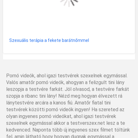
Szexuális terápia a fekete barátnőmmel
Pornó videók, ahol igazi testvérek szexelnek egymással.
Valós amatőr pornó videók, ahogyan a felizgult tini lány
leszopja a testvére farkát. Jól olvasod, a testvére farkát
szopja a ribanc tini lány! Nézd meg hogyan élvezett rá
lánytestvére arcára a kanos fiú. Amatőr fiatal tini
testvérek közötti pornó videók ingyen! Ha szereted az
olyan ingyenes pornó videókat, ahol igazi testvérek
szexelnek egymással akkor a testverszex.net lesz a te
kedvenced. Naponta több új ingyenes szex filmet töltünk
fel, amin látható hogy hogyan dugnak egymással a