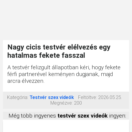
Nagy cicis testvér elélvezés egy
hatalmas fekete fasszal
A testvér felizgult állapotban kéri, hogy fekete
férfi partnerével keményen dugjanak, majd
arcra élvezzen.
Kategória:
Testvér szex videók
Feltöltve:
2026.05.25.
Megnézve:
200
Még több ingyenes
testvér szex videók
ingyen: