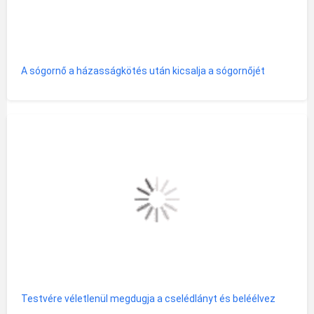
A sógornő a házasságkötés után kicsalja a sógornőjét
Testvére véletlenül megdugja a cselédlányt és beléélvez