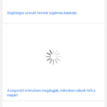
Segítségre szoruló testvér izgalmas kalandja
A sógornőt intenzíven megdugják, miközben nálunk tölti a
napjait