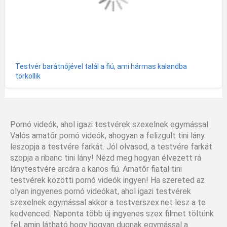
Testvér barátnőjével talál a fiú, ami hármas kalandba
torkollik
Pornó videók, ahol igazi testvérek szexelnek egymással.
Valós amatőr pornó videók, ahogyan a felizgult tini lány
leszopja a testvére farkát. Jól olvasod, a testvére farkát
szopja a ribanc tini lány! Nézd meg hogyan élvezett rá
lánytestvére arcára a kanos fiú. Amatőr fiatal tini
testvérek közötti pornó videók ingyen! Ha szereted az
olyan ingyenes pornó videókat, ahol igazi testvérek
szexelnek egymással akkor a testverszex.net lesz a te
kedvenced. Naponta több új ingyenes szex filmet töltünk
fel, amin látható hogy hogyan dugnak egymással a