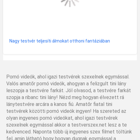
Nagy testvér teljesíti álmokat otthoni fantáziában
Pornó videók, ahol igazi testvérek szexelnek egymással.
Valós amatőr pornó videók, ahogyan a felizgult tini lány
leszopja a testvére farkát. Jól olvasod, a testvére farkát
szopja a ribanc tini lány! Nézd meg hogyan élvezett rá
lánytestvére arcára a kanos fiú. Amatőr fiatal tini
testvérek közötti pornó videók ingyen! Ha szereted az
olyan ingyenes pornó videókat, ahol igazi testvérek
szexelnek egymással akkor a testverszex.net lesz a te
kedvenced. Naponta több új ingyenes szex filmet töltünk
fel, amin látható hogy hogyan dugnak egymással a