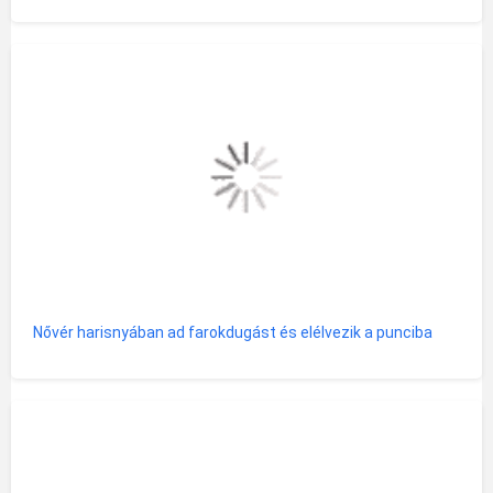
Nővér harisnyában ad farokdugást és elélvezik a punciba