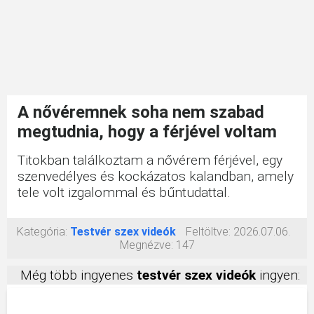
A nővéremnek soha nem szabad
megtudnia, hogy a férjével voltam
Titokban találkoztam a nővérem férjével, egy
szenvedélyes és kockázatos kalandban, amely
tele volt izgalommal és bűntudattal.
Kategória:
Testvér szex videók
Feltöltve:
2026.07.06.
Megnézve:
147
Még több ingyenes
testvér szex videók
ingyen: