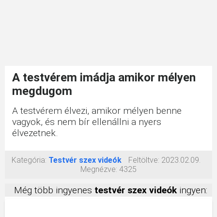
A testvérem imádja amikor mélyen
megdugom
A testvérem élvezi, amikor mélyen benne
vagyok, és nem bír ellenállni a nyers
élvezetnek.
Kategória:
Testvér szex videók
Feltöltve:
2023.02.09.
Megnézve:
4325
Még több ingyenes
testvér szex videók
ingyen: