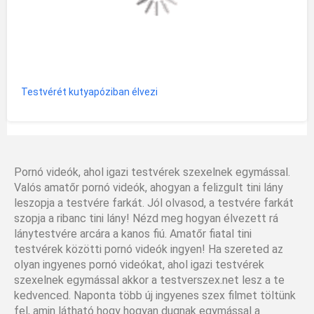
Testvérét kutyapóziban élvezi
Pornó videók, ahol igazi testvérek szexelnek egymással.
Valós amatőr pornó videók, ahogyan a felizgult tini lány
leszopja a testvére farkát. Jól olvasod, a testvére farkát
szopja a ribanc tini lány! Nézd meg hogyan élvezett rá
lánytestvére arcára a kanos fiú. Amatőr fiatal tini
testvérek közötti pornó videók ingyen! Ha szereted az
olyan ingyenes pornó videókat, ahol igazi testvérek
szexelnek egymással akkor a testverszex.net lesz a te
kedvenced. Naponta több új ingyenes szex filmet töltünk
fel, amin látható hogy hogyan dugnak egymással a