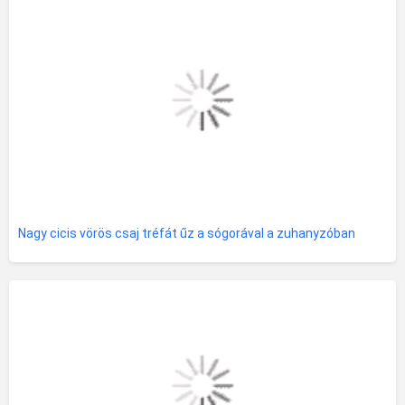
Nagy cicis vörös csaj tréfát űz a sógorával a zuhanyzóban