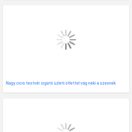
Nagy cicis testvér izgató üzleti ötlettel vág neki a szexnek