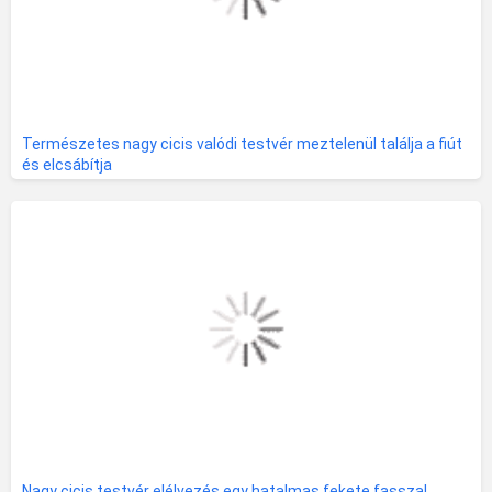
Természetes nagy cicis valódi testvér meztelenül találja a fiút
és elcsábítja
Nagy cicis testvér elélvezés egy hatalmas fekete fasszal