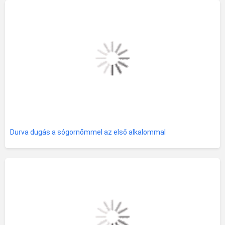
Durva dugás a sógornőmmel az első alkalommal