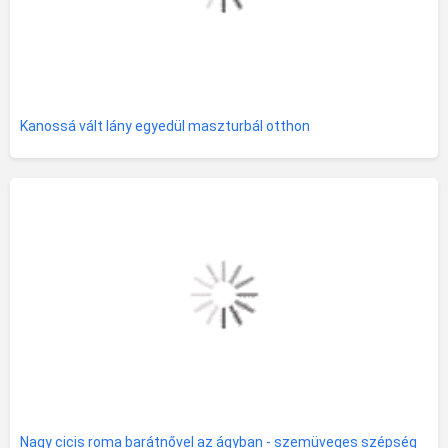
Kanossá vált lány egyedül maszturbál otthon
Nagy cicis roma barátnővel az ágyban - szemüveges szépség