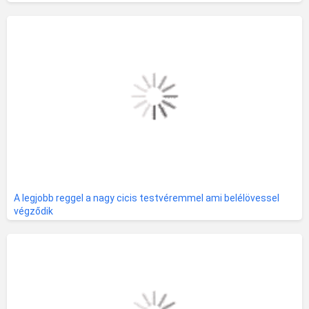
A legjobb reggel a nagy cicis testvéremmel ami belélövessel
végződik