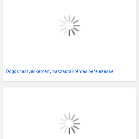
Dögös testvér kemény baszásra krémes befejezéssel