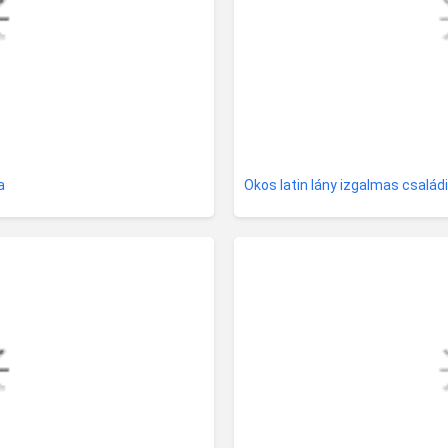
a
Okos latin lány izgalmas családi