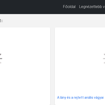
Főoldal
Legnézettebb v
n
:
A lány és a rejtett anális vágyai