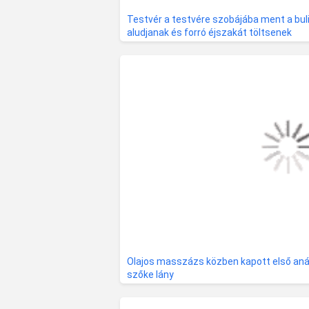
Testvér a testvére szobájába ment a bul
aludjanak és forró éjszakát töltsenek
Olajos masszázs közben kapott első aná
szőke lány