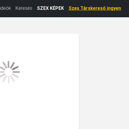
ideók
Keresés
SZEX KÉPEK
Szex Társkereső ingyen