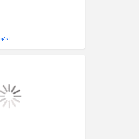
ugást