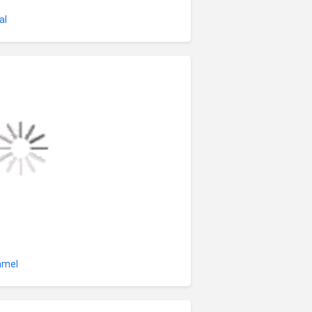
al
emmel