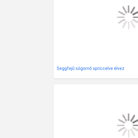
Seggfejű sógornő spriccelve élvez