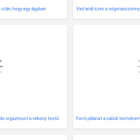
i után, hogy egy ágyban
Vad anál szex a sógorasszonny
lis orgazmust a vékony testű
Forró pillanat a valódi testvér