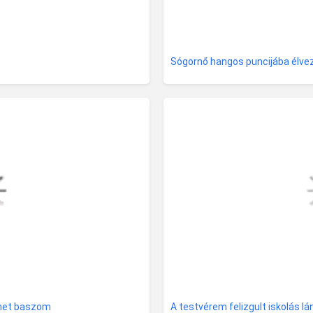
Sógornő hangos puncijába élve
őmet baszom
A testvérem felizgult iskolás lá