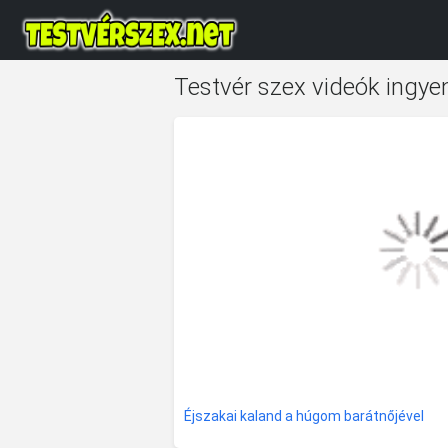
Testvér szex videók ingye
Éjszakai kaland a húgom barátnőjével