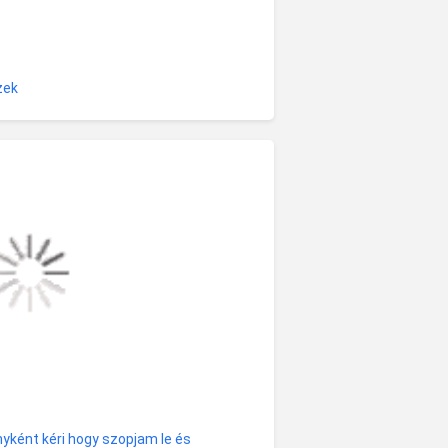
zek
nyként kéri hogy szopjam le és